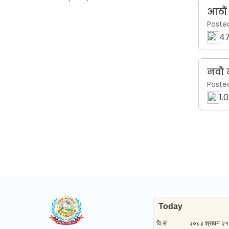
आठौं
Poste
47
नवौ 
Poste
1.