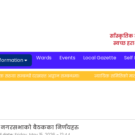
साँस्कृतिक 
स्वच्छ हर
Wards
Events
Local Gazette
Self
nformation
 सम्बन्धी दरखास्त आह्वान सम्बन्धमा।
न्यायिक समितिको मातहत रहेक
 नगरसभाको बैठकका निर्णयहरु
d date:
Friday, May 15, 2026 - 12:44