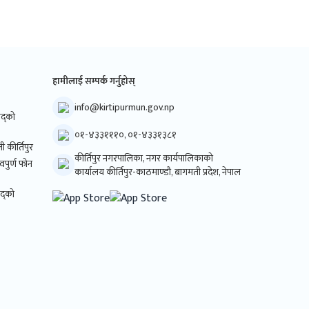
हामीलाई सम्पर्क गर्नुहोस्
info@kirtipurmun.gov.np
िषद्को
०१-४३३१११०, ०१-४३३१३८१
ी कीर्तिपुर
कीर्तिपुर नगरपालिका, नगर कार्यपालिकाको
्वपुर्ण फोन
कार्यालय कीर्तिपुर-काठमाण्डौ, बागमती प्रदेश, नेपाल
षद्को