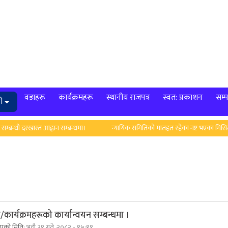
वडाहरू
कार्यक्रमहरू
स्थानीय राजपत्र
स्वत: प्रकाशन
सम्प
ी
धी दरखास्त आह्वान सम्बन्धमा।
न्यायिक समितिको मातहत रहेका नष्ट भएका मिसिल सम्बन
कार्यक्रमहरूको कार्यान्वयन सम्बन्धमा ।
िएको मिति:
भदौ ३१ गते, २०८२ - १५:१९