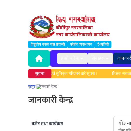
कीर्तिपुर नगरपालिका
नगर कार्यपालिकाको कार्यालय
विद्युतीय नक्सा पास प्रणाली
फोहोर व्यवस्थापन
ई-हाजिरी
हाम्रो बारेमा
सेवाहरू
जानकार
ताहरुको नामावली अद्यावधिक एवं सूचिकृत गरिएको बारे सूचना ।
सूचना
शिक्षक सरुवा सम्बन्
गृहपृष्ठ
जानकारी केन्द्र
जानकारी केन्द्र
योजना/
बजेट तथा कार्यक्रम
पोस्ट गर