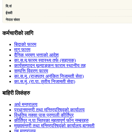
कर्मचारीको लागि
बिदाको फारम
माग फारम
दैनिक भ्रमण भत्ताको आदेश
का.स.मू फारम स्वास्थ्य तर्फ (सहायक)
कार्यसम्पादन मूल्याङ्कन फाराम स्थानीय तह
सम्पत्ति विवरण फारम
का.स.मु. (राजपत्र अनंकित निजामती सेवा)
का.स.मु. (रा.पा. तृतीय निजामती सेवा)
बाहिरी लिकंहरु
अर्थ मन्त्रालय
प्रधानमन्त्री तथा मन्त्रिपरिषद्को कार्यालय
विधुतिय नक्सा पास प्रणाली कीर्तिपुर
कीर्तिपुर न.पा भित्रका महत्वपुर्ण फोन नम्बरहरु
मुख्यमन्त्री तथा मन्त्रिपरिषद्को कार्यालय,बागमती
गृह मन्त्रालय