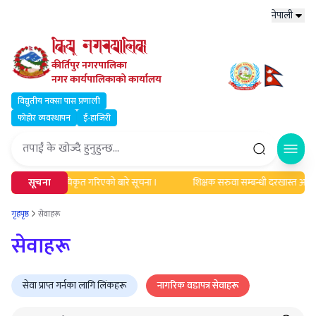
नेपाली
कीर्तिपुर नगरपालिका
नगर कार्यपालिकाको कार्यालय
विद्युतीय नक्सा पास प्रणाली
फोहोर व्यवस्थापन
ई-हाजिरी
Open
्यावधिक एवं सूचिकृत गरिएको बारे सूचना ।
सूचना
शिक्षक सरुवा सम्बन्धी दरखास्त आह्वान स
गृहपृष्ठ
सेवाहरू
सेवाहरू
सेवा प्राप्त गर्नका लागि लिंकहरू
नागरिक वडापत्र सेवाहरू