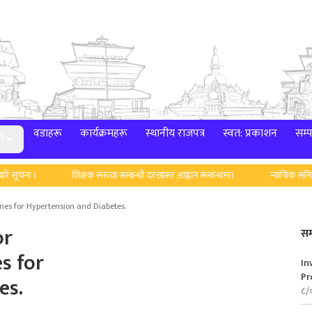
वडाहरू
कार्यक्रमहरू
स्थानीय राजपत्र
स्वत: प्रकाशन
सम्प
ी
चना ।
शिक्षक सरुवा सम्बन्धी दरखास्त आह्वान सम्बन्धमा।
न्यायिक समितिको म
ines for Hypertension and Diabetes.
or
सम
s for
In
Pr
es.
८/