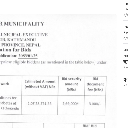
In
Pr
८/
In
Pr
८/
आध
आव
सू
२/
सु
२८