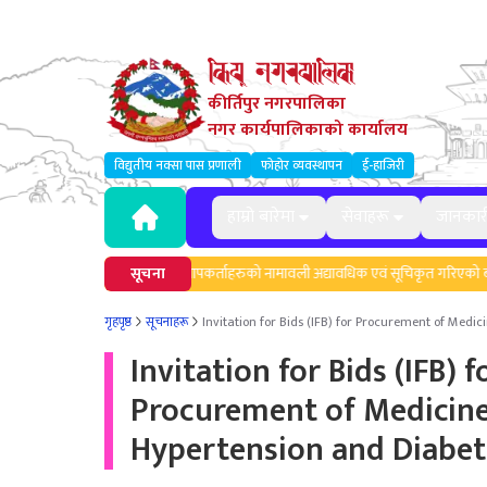
कीर्तिपुर नगरपालिका
नगर कार्यपालिकाको कार्यालय
विद्युतीय नक्सा पास प्रणाली
फोहोर व्यवस्थापन
ई-हाजिरी
हाम्रो बारेमा
सेवाहरू
जानकार
बन्धी सूचना।
मेलमिलापकर्ताहरुको नामावली अद्यावधिक एवं सूचिकृत गरिएको बारे सू
सूचना
गृहपृष्ठ
सूचनाहरू
Invitation for Bids (IFB) for Procurement of Medic
Invitation for Bids (IFB) f
Procurement of Medicine
Hypertension and Diabet