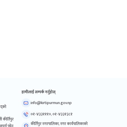
हामीलाई सम्पर्क गर्नुहोस्
info@kirtipurmun.gov.np
िषद्को
०१-४३३१११०, ०१-४३३१३८१
ी कीर्तिपुर
कीर्तिपुर नगरपालिका, नगर कार्यपालिकाको
्वपुर्ण फोन