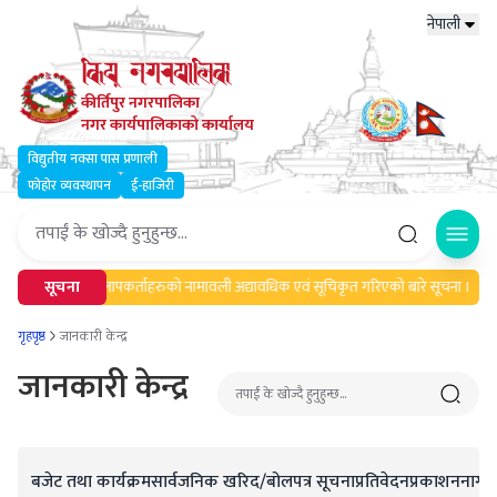
नेपाली
कीर्तिपुर नगरपालिका
नगर कार्यपालिकाको कार्यालय
विद्युतीय नक्सा पास प्रणाली
फोहोर व्यवस्थापन
ई-हाजिरी
Open
।
सूचना
मेलमिलापकर्ताहरुको नामावली अद्यावधिक एवं सूचिकृत गरिएको बारे सूचना ।
गृहपृष्ठ
जानकारी केन्द्र
जानकारी केन्द्र
बजेट तथा कार्यक्रम
सार्वजनिक खरिद/बोलपत्र सूचना
प्रतिवेदन
प्रकाशन
नागरि