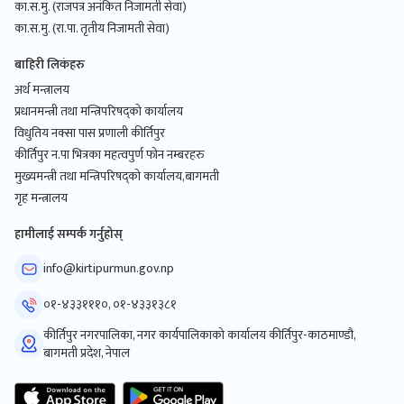
का.स.मु. (राजपत्र अनंकित निजामती सेवा)
का.स.मु. (रा.पा. तृतीय निजामती सेवा)
बाहिरी लिकंहरु
अर्थ मन्त्रालय
प्रधानमन्त्री तथा मन्त्रिपरिषद्को कार्यालय
विधुतिय नक्सा पास प्रणाली कीर्तिपुर
कीर्तिपुर न.पा भित्रका महत्वपुर्ण फोन नम्बरहरु
मुख्यमन्त्री तथा मन्त्रिपरिषद्को कार्यालय,बागमती
गृह मन्त्रालय
हामीलाई सम्पर्क गर्नुहोस्
info@kirtipurmun.gov.np
०१-४३३१११०, ०१-४३३१३८१
कीर्तिपुर नगरपालिका, नगर कार्यपालिकाको कार्यालय कीर्तिपुर-काठमाण्डौ,
बागमती प्रदेश, नेपाल