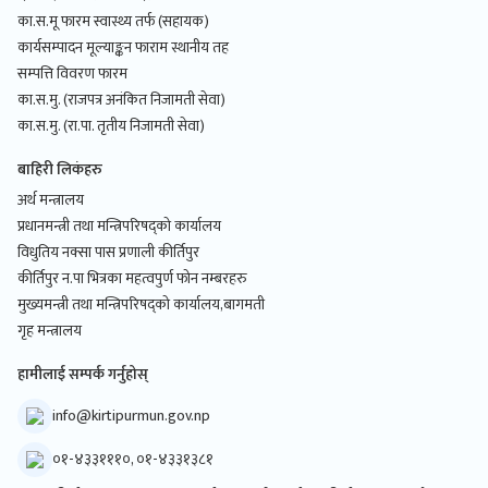
का.स.मू फारम स्वास्थ्य तर्फ (सहायक)
कार्यसम्पादन मूल्याङ्कन फाराम स्थानीय तह
सम्पत्ति विवरण फारम
का.स.मु. (राजपत्र अनंकित निजामती सेवा)
का.स.मु. (रा.पा. तृतीय निजामती सेवा)
बाहिरी लिकंहरु
अर्थ मन्त्रालय
प्रधानमन्त्री तथा मन्त्रिपरिषद्को कार्यालय
विधुतिय नक्सा पास प्रणाली कीर्तिपुर
कीर्तिपुर न.पा भित्रका महत्वपुर्ण फोन नम्बरहरु
मुख्यमन्त्री तथा मन्त्रिपरिषद्को कार्यालय,बागमती
गृह मन्त्रालय
हामीलाई सम्पर्क गर्नुहोस्
info@kirtipurmun.gov.np
०१-४३३१११०, ०१-४३३१३८१