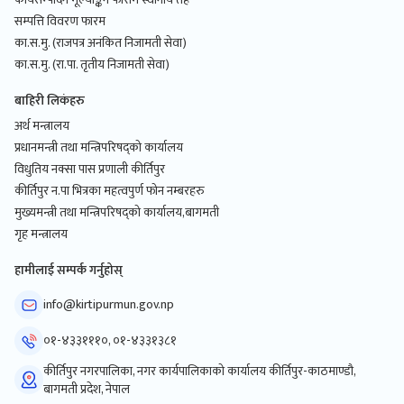
सम्पत्ति विवरण फारम
का.स.मु. (राजपत्र अनंकित निजामती सेवा)
का.स.मु. (रा.पा. तृतीय निजामती सेवा)
बाहिरी लिकंहरु
अर्थ मन्त्रालय
प्रधानमन्त्री तथा मन्त्रिपरिषद्को कार्यालय
विधुतिय नक्सा पास प्रणाली कीर्तिपुर
कीर्तिपुर न.पा भित्रका महत्वपुर्ण फोन नम्बरहरु
मुख्यमन्त्री तथा मन्त्रिपरिषद्को कार्यालय,बागमती
गृह मन्त्रालय
हामीलाई सम्पर्क गर्नुहोस्
info@kirtipurmun.gov.np
०१-४३३१११०, ०१-४३३१३८१
कीर्तिपुर नगरपालिका, नगर कार्यपालिकाको कार्यालय कीर्तिपुर-काठमाण्डौ,
बागमती प्रदेश, नेपाल