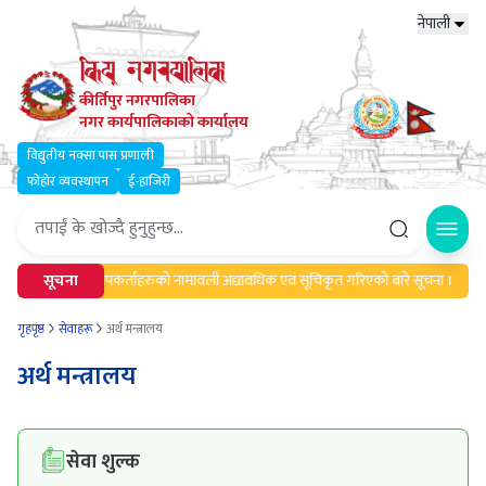
नेपाली
कीर्तिपुर नगरपालिका
नगर कार्यपालिकाको कार्यालय
विद्युतीय नक्सा पास प्रणाली
फोहोर व्यवस्थापन
ई-हाजिरी
Open
सूचना
मेलमिलापकर्ताहरुको नामावली अद्यावधिक एवं सूचिकृत गरिएको बारे सूचना ।
गृहपृष्ठ
सेवाहरू
अर्थ मन्त्रालय
अर्थ मन्त्रालय
सेवा शुल्क