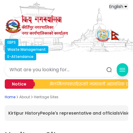
English
कीर्तिपुर नगरपालिका
नगर कार्यपालिकाको कार्यालय
EBPS
Waste Management
E-Attendance
Ope
न्धी सूचना।
Notice
मेलमिलापकर्ताहरुको नामावली अद्यावधिक एवं सू
New
Home
About
Heritage Sites
Kirtipur History
People's representative and officials
Visio