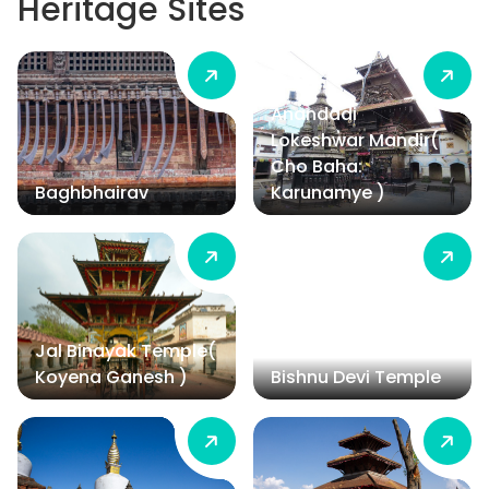
Heritage Sites
Anandadi
Lokeshwar Mandir(
Cho Baha:
Baghbhairav
Karunamye )
Jal Binayak Temple(
Koyena Ganesh )
Bishnu Devi Temple