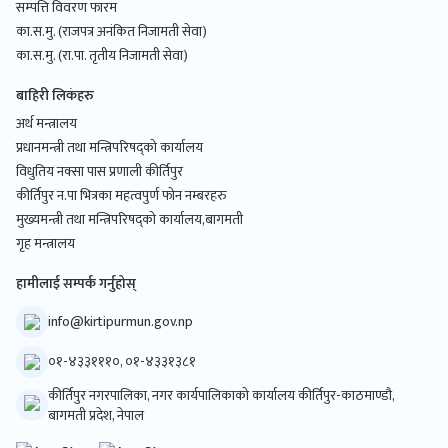
सम्पत्ति विवरण फारम
का.स.मु. (राजपत्र अनंकित निजामती सेवा)
का.स.मु. (रा.पा. तृतीय निजामती सेवा)
बाहिरी लिकंहरु
अर्थ मन्त्रालय
प्रधानमन्त्री तथा मन्त्रिपरिषद्को कार्यालय
विधुतिय नक्सा पास प्रणाली कीर्तिपुर
कीर्तिपुर न.पा भित्रका महत्वपुर्ण फोन नम्बरहरु
मुख्यमन्त्री तथा मन्त्रिपरिषद्को कार्यालय,बागमती
गृह मन्त्रालय
हामीलाई सम्पर्क गर्नुहोस्
info@kirtipurmun.gov.np
०१-४३३१११०, ०१-४३३१३८१
कीर्तिपुर नगरपालिका, नगर कार्यपालिकाको कार्यालय कीर्तिपुर-काठमाण्डौ,
बागमती प्रदेश, नेपाल