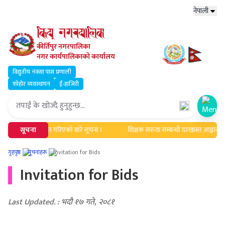
नेपाली
कीर्तिपुर नगरपालिका
नगर कार्यपालिकाको कार्यालय
विद्युतीय नक्सा पास प्रणाली
फोहोर व्यवस्थापन
ई-हाजिरी
Open
ावधिक एवं सूचिकृत गरिएको बारे सूचना ।
सूचना
शिक्षक सरुवा सम्बन्धी दरखास्त आह्वान सम्ब
गृहपृष्ठ
सूचनाहरू
Invitation for Bids
Invitation for Bids
Last Updated. : भदौ १७ गते, २०८१