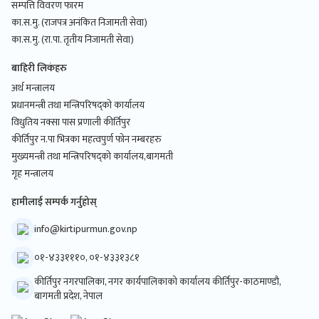
सम्पत्ति विवरण फारम
का.स.मु. (राजपत्र अनंकित निजामती सेवा)
का.स.मु. (रा.पा. तृतीय निजामती सेवा)
बाहिरी लिकंहरु
अर्थ मन्त्रालय
प्रधानमन्त्री तथा मन्त्रिपरिषद्को कार्यालय
विधुतिय नक्सा पास प्रणाली कीर्तिपुर
कीर्तिपुर न.पा भित्रका महत्वपुर्ण फोन नम्बरहरु
मुख्यमन्त्री तथा मन्त्रिपरिषद्को कार्यालय,बागमती
गृह मन्त्रालय
हामीलाई सम्पर्क गर्नुहोस्
info@kirtipurmun.gov.np
०१-४३३१११०, ०१-४३३१३८१
कीर्तिपुर नगरपालिका, नगर कार्यपालिकाको कार्यालय कीर्तिपुर-काठमाण्डौ,
बागमती प्रदेश, नेपाल