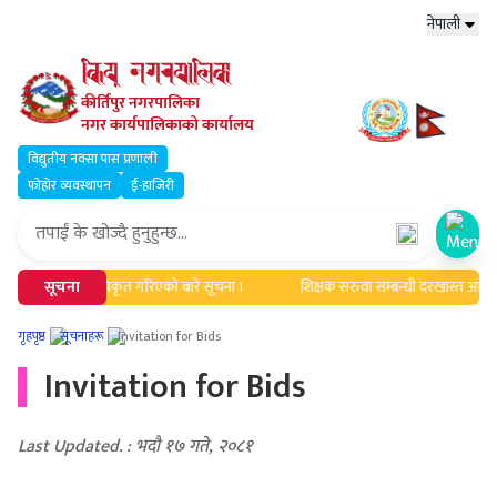
नेपाली
कीर्तिपुर नगरपालिका
नगर कार्यपालिकाको कार्यालय
विद्युतीय नक्सा पास प्रणाली
फोहोर व्यवस्थापन
ई-हाजिरी
Open
द्यावधिक एवं सूचिकृत गरिएको बारे सूचना ।
सूचना
शिक्षक सरुवा सम्बन्धी दरखास्त आह्वान 
गृहपृष्ठ
सूचनाहरू
Invitation for Bids
Invitation for Bids
Last Updated. : भदौ १७ गते, २०८१