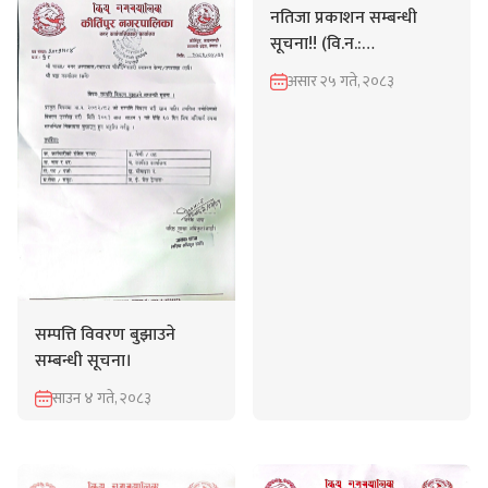
नतिजा प्रकाशन सम्बन्धी
सूचना!! (वि.न.:
१५/२०८२/०८३ मे.सु. (नवौं),
असार २५ गते, २०८३
१६/२०८२/०८३ मे.अ (आठौं),
१७/२०८२/०८३ रेडियोग्राफर
(पाँचौं), १८/२०८२/०८३ ल्या.टे
(पाँचौं),१९/२०८२/०८३ हे.अ
(पाँचौं))
सम्पत्ति विवरण बुझाउने
सम्बन्धी सूचना।
साउन ४ गते, २०८३