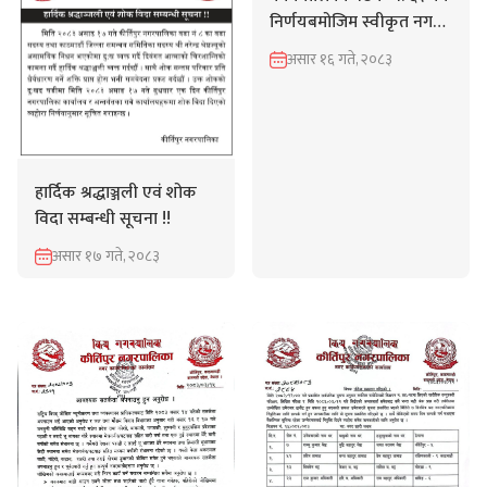
निर्णयबमोजिम स्वीकृत नगर
शिक्षा योजना, २०८२
असार १६ गते, २०८३
सम्बन्धमा।
हार्दिक श्रद्धाञ्जली एवं शोक
विदा सम्बन्धी सूचना !!
असार १७ गते, २०८३