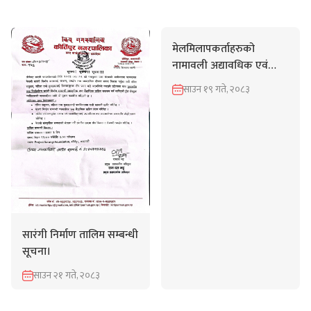
श्रेणी
मेलमिलापकर्ताहरुको
सबै
नामावली अद्यावधिक एवं
सूचना तथा समाचार
सूचिकृत गरिएको बारे सूचना
साउन १९ गते, २०८३
।
शाखागत
सार्वजनिक खरिद/बोलपत्र सूचना
वडा
मर्मत अन्तर्गत
सूचनाको प्रकारहरू
सारंगी निर्माण तालिम सम्बन्धी
सबै
सूचना।
विगतका वर्ष
साउन २१ गते, २०८३
यस वर्षको