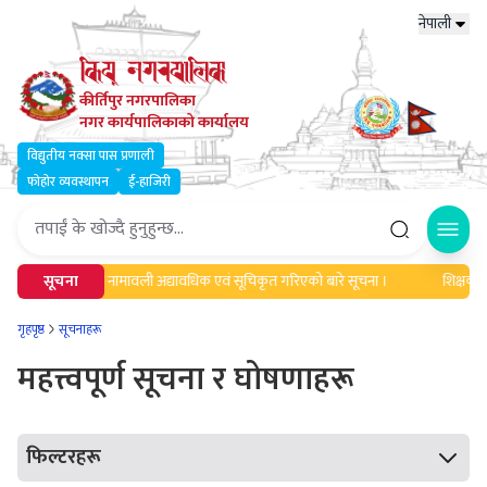
नेपाली
कीर्तिपुर नगरपालिका
नगर कार्यपालिकाको कार्यालय
विद्युतीय नक्सा पास प्रणाली
फोहोर व्यवस्थापन
ई-हाजिरी
Open
लापकर्ताहरुको नामावली अद्यावधिक एवं सूचिकृत गरिएको बारे सूचना ।
सूचना
शिक्षक सरुवा
गृहपृष्ठ
सूचनाहरू
महत्त्वपूर्ण सूचना र घोषणाहरू
फिल्टरहरू