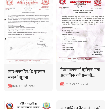
मेलमिलापकर्ता सूचीकृत तथा
स्वास्थ्यकर्मीलार्इ पुरस्कार
अद्यावधिक गर्ने सम्बन्धी
सम्बन्धी सूचना
कीर्तिपुर नगरपालिकाको
असार १९ गते, २०८३
असार १९ गते, २०८३
सार्बजनिक सूचना।
कार्यपालिका बैठक नं. ६१ को