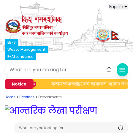
English
कीर्तिपुर नगरपालिका
नगर कार्यपालिकाको कार्यालय
EBPS
Waste Management
E-Attendance
Ope
बन्धी सूचना।
Notice
मेलमिलापकर्ताहरुको नामावली अद्यावधिक एवं स
New
Home
Services
Departments
आन्तरिक लेखा परीक्षण