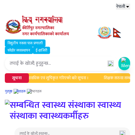
नेपाली
कीर्तिपुर नगरपालिका
नगर कार्यपालिकाको कार्यालय
विद्युतीय नक्सा पास प्रणाली
फोहोर व्यवस्थापन
ई-हाजिरी
Open
रुको नामावली अद्यावधिक एवं सूचिकृत गरिएको बारे सूचना ।
सूचना
शिक्षक सरुवा सम्बन्धी 
गृहपृष्ठ
सेवाहरू
विभागहरू
सम्बन्धित स्वास्थ्य संस्थाका स्वास्थ्य
संस्थाका स्वास्थ्यकर्मीहरु