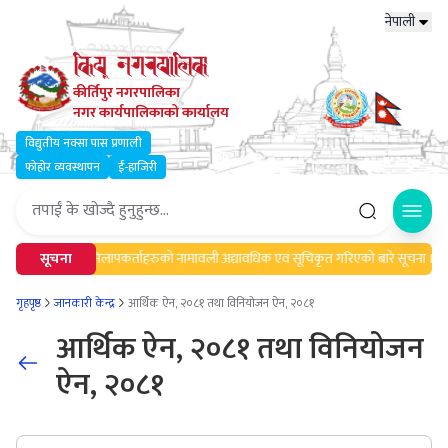
नेपाली
कीर्तिपुर नगरपालिका
नगर कार्यपालिकाको कार्यालय
विद्युतीय नक्सा पास प्रणाली
फोहोर व्यवस्थापन
ई-हाजिरी
Open
चना।
सूचना
मेलमिलापकर्ताहरुको नामावली अद्यावधिक एवं सूचिकृत गरिएको बारे सूचना ।
गृहपृष्ठ
जानकारी केन्द्र
आर्थिक ऐन, २०८१ तथा विनियोजन ऐन, २०८१
आर्थिक ऐन, २०८१ तथा विनियोजन
ऐन, २०८१