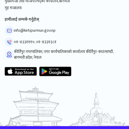
मुख्यमन्त्री तथा मन्त्रिपरिषद्को कार्यालय,बागमती
गृह मन्त्रालय
हामीलाई सम्पर्क गर्नुहोस्
info@kirtipurmun.gov.np
०१-४३३१११०, ०१-४३३१३८१
कीर्तिपुर नगरपालिका, नगर कार्यपालिकाको कार्यालय कीर्तिपुर-काठमाण्डौ,
बागमती प्रदेश, नेपाल