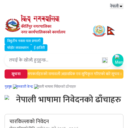
नेपाली
कीर्तिपुर नगरपालिका
नगर कार्यपालिकाको कार्यालय
विद्युतीय नक्सा पास प्रणाली
फोहोर व्यवस्थापन
ई-हाजिरी
Open
सूचना
मेलमिलापकर्ताहरुको नामावली अद्यावधिक एवं सूचिकृत गरिएको बारे सूचना ।
w
गृहपृष्ठ
जानकारी केन्द्र
नेपाली भाषामा निवेदनको ढाँचाहरु
नेपाली भाषामा निवेदनको ढाँचाहरु
चारकिल्लाको निवेदन