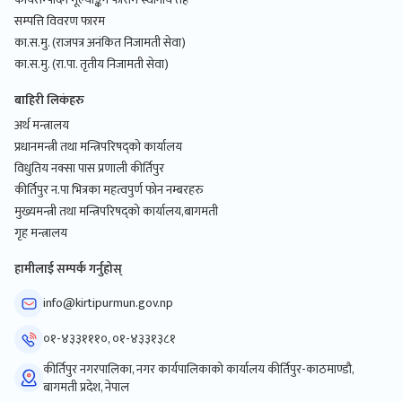
सम्पत्ति विवरण फारम
का.स.मु. (राजपत्र अनंकित निजामती सेवा)
का.स.मु. (रा.पा. तृतीय निजामती सेवा)
बाहिरी लिकंहरु
अर्थ मन्त्रालय
प्रधानमन्त्री तथा मन्त्रिपरिषद्को कार्यालय
विधुतिय नक्सा पास प्रणाली कीर्तिपुर
कीर्तिपुर न.पा भित्रका महत्वपुर्ण फोन नम्बरहरु
मुख्यमन्त्री तथा मन्त्रिपरिषद्को कार्यालय,बागमती
गृह मन्त्रालय
हामीलाई सम्पर्क गर्नुहोस्
info@kirtipurmun.gov.np
०१-४३३१११०, ०१-४३३१३८१
कीर्तिपुर नगरपालिका, नगर कार्यपालिकाको कार्यालय कीर्तिपुर-काठमाण्डौ,
बागमती प्रदेश, नेपाल