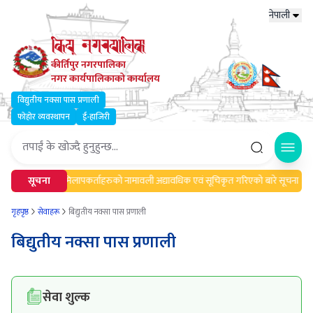
नेपाली
कीर्तिपुर नगरपालिका
नगर कार्यपालिकाको कार्यालय
विद्युतीय नक्सा पास प्रणाली
फोहोर व्यवस्थापन
ई-हाजिरी
Open
चना।
सूचना
मेलमिलापकर्ताहरुको नामावली अद्यावधिक एवं सूचिकृत गरिएको बारे सूचना ।
गृहपृष्ठ
सेवाहरू
बिद्युतीय नक्सा पास प्रणाली
बिद्युतीय नक्सा पास प्रणाली
सेवा शुल्क