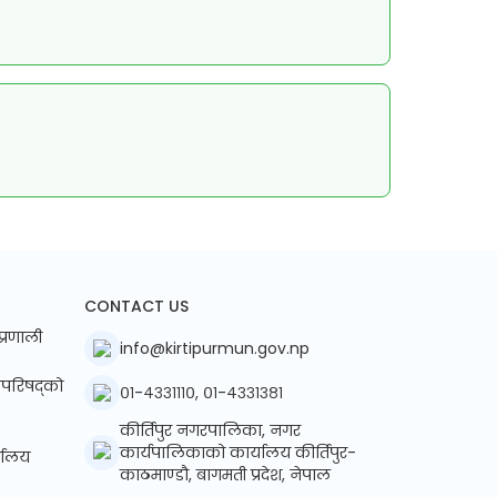
CONTACT US
प्रणाली
info@kirtipurmun.gov.np
्रिपरिषद्को
०१-४३३१११०, ०१-४३३१३८१
कीर्तिपुर नगरपालिका, नगर
कार्यपालिकाको कार्यालय कीर्तिपुर-
्यालय
काठमाण्डौ, बागमती प्रदेश, नेपाल