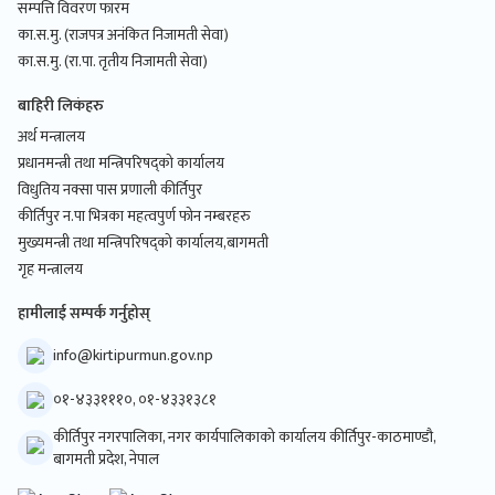
सम्पत्ति विवरण फारम
का.स.मु. (राजपत्र अनंकित निजामती सेवा)
का.स.मु. (रा.पा. तृतीय निजामती सेवा)
बाहिरी लिकंहरु
अर्थ मन्त्रालय
प्रधानमन्त्री तथा मन्त्रिपरिषद्को कार्यालय
विधुतिय नक्सा पास प्रणाली कीर्तिपुर
कीर्तिपुर न.पा भित्रका महत्वपुर्ण फोन नम्बरहरु
मुख्यमन्त्री तथा मन्त्रिपरिषद्को कार्यालय,बागमती
गृह मन्त्रालय
हामीलाई सम्पर्क गर्नुहोस्
info@kirtipurmun.gov.np
०१-४३३१११०, ०१-४३३१३८१
कीर्तिपुर नगरपालिका, नगर कार्यपालिकाको कार्यालय कीर्तिपुर-काठमाण्डौ,
बागमती प्रदेश, नेपाल