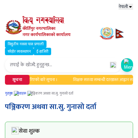
नेपाली
कीर्तिपुर नगरपालिका
नगर कार्यपालिकाको कार्यालय
विद्युतीय नक्सा पास प्रणाली
फोहोर व्यवस्थापन
ई-हाजिरी
Open
िक एवं सूचिकृत गरिएको बारे सूचना ।
सूचना
शिक्षक सरुवा सम्बन्धी दरखास्त आह्वान सम्बन्
गृहपृष्ठ
सेवाहरू
पञ्जिकरण अथवा सा.सु. गुनासो दर्ता
पञ्जिकरण अथवा सा.सु. गुनासो दर्ता
सेवा शुल्क